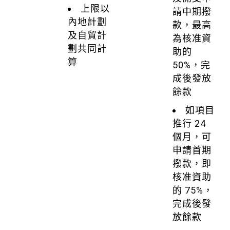
上限以
請中期撥
內地計劃
款，最高
及自貿計
為核准資
劃共同計
助的
算
50%，完
成後發放
餘款
如項目
推行 24
個月，可
申請首期
撥款，即
核准資助
的 75%，
完成後發
放餘款