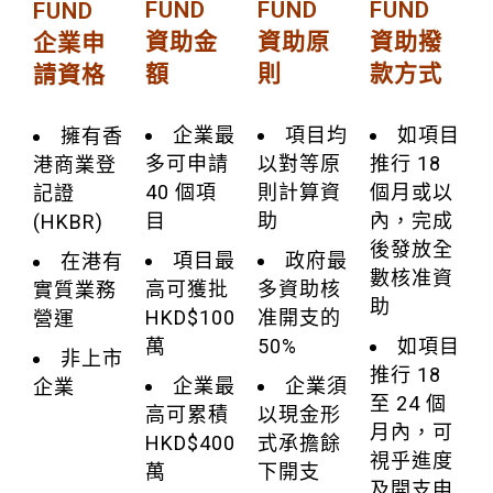
FUND
FUND
FUND
FUND
資助金
資助原
資助撥
企業申
額
則
款方式
請資格
企業最
項目均
如項目
擁有香
多可申請
以對等原
推行 18
港商業登
40 個項
則計算資
個月或以
記證
目
助
內，完成
(HKBR)
後發放全
項目最
政府最
在港有
數核准資
高可獲批
多資助核
實質業務
助
HKD$100
准開支的
營運
萬
50%
如項目
非上市
推行 18
企業最
企業須
企業
至 24 個
高可累積
以現金形
月內，可
HKD$400
式承擔餘
視乎進度
萬
下開支
及開支申