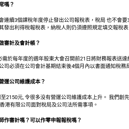
常嗎？
會連續3個課稅年度停止發出公司報稅表，稅局 也不會要
其發出利得稅報稅表，納稅人則仍須遵照規定填交報稅表
做審計及會計帳？
司必需於每年度的週年股東大會召開前21日將財務報表送
公司必須在公司會計基期結束後4個月內以書面通知稅務
營運公司維護成本？
至2150元, 令很多没有營運公司維護成本上升。 我們創
每間香港有限公司面對稅局及公司法所需事項。
師作審計嗎？可以作零申報報稅嗎？