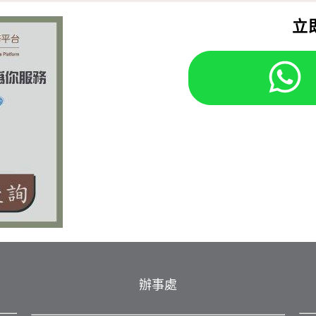
立
辦事處